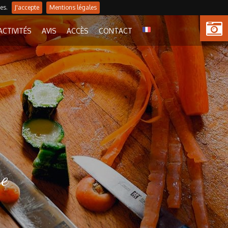
es.
J'accepte
Mentions légales
ACTIVITÉS
AVIS
ACCÈS
CONTACT
FR
LE GÎTE
re
PRIX & INFOS
DISPONIBILITÉS