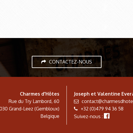
CONTACTEZ-NOUS
Charmes d'Hôtes
Joseph et Valentine Ever
Rue du Try Lambord, 60
contact@charmesdhot
030
Grand-Leez (Gembloux)
+32 (0)479 94 36 58
Belgique
Suivez-nous :